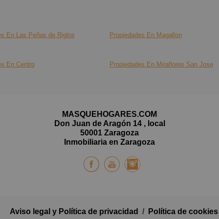
¿Quieres
atmósfer
unos 21 
Contacta
directo 
presupue
Distribu
aprox, pe
es En Las Peñas de Riglos
Propiedades En Magallon
circunst
21 m apr
casa. La
ciudad.
está tot
máxima 
es En Centro
Propiedades En Miraflores San Jose
Dormitor
almacen
diseño p
Zona de 
Cocina 4
dobles g
MASQUEHOGARES.COM
equipada
individu
Don Juan de Aragón 14 , local
o un bue
50001 Zaragoza
Baño: M
Inmobiliaria en Zaragoza
cuidado
Baño: U
Altillo 
y funcio
invitado
Confort y
Es el ho
Olvídate
Aviso legal y Política de privacidad
/
Política de cookies
busque a
el piso 