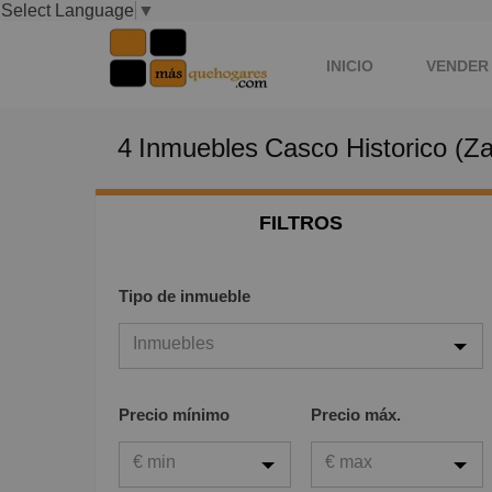
Select Language
▼
INICIO
VENDER 
4
Inmuebles
Casco Historico (Z
ATICOSENZARAGOZA
FILTROS
Tipo de inmueble
Inmuebles
Inmuebles
Precio mínimo
Precio máx.
Viviendas
€ min
€ max
Garaje