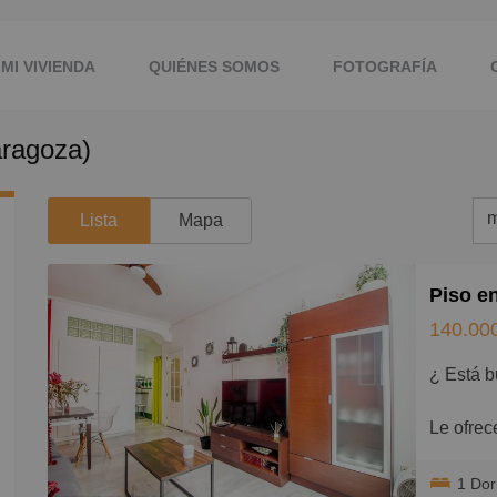
MI VIVIENDA
QUIÉNES SOMOS
FOTOGRAFÍA
aragoza)
.COM
NUESTRA OFICINA
m
Lista
Mapa
m
Piso e
M
140.00
B
¿ Está 
C
P
Le ofrec
Torre. S
G
1 Do