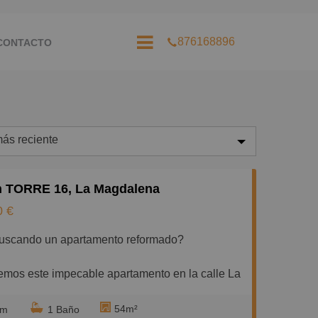
876168896
CONTACTO
ás reciente
ás reciente
n TORRE 16, La Magdalena
enos reciente
0 €
aratos
buscando un apartamento reformado?
aros
equeños
emos este impecable apartamento en la calle La
e trata de un edificio moderno con ascensor.
randes
54m²
rm
1 Baño